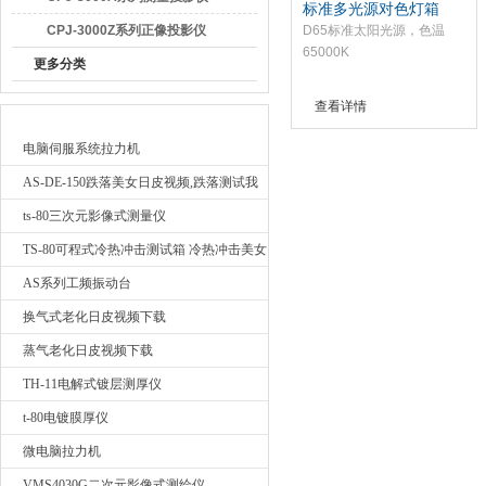
标准多光源对色灯箱
CPJ-3000Z系列正像投影仪
D65标准太阳光源，色温
65000K
更多分类
广东日皮软件视频检测仪器有限公司
查看详情
最新产品
电脑伺服系统拉力机
AS-DE-150跌落美女日皮视频,跌落测试我
要询价
ts-80三次元影像式测量仪
TS-80可程式冷热冲击测试箱 冷热冲击美女
日皮视频
AS系列工频振动台
换气式老化日皮视频下载
蒸气老化日皮视频下载
TH-11电解式镀层测厚仪
t-80电镀膜厚仪
微电脑拉力机
VMS4030G二次元影像式测绘仪