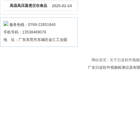
载操作方法
高温高压蒸煮仪在食品
2025-02-24
加工行业中具有重要作
用
服务热线：0769-22851840
手机号码：13538469076
地 址：广东东莞市东城区金汇工业园
网站首页
-
关于日皮软件视频
广东日皮软件视频检测仪器有限