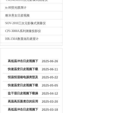
ts-80荧光膜厚计
耐水美女日皮视频
SOV-2010三次元影像式测量仪
CPJ-3000A系列测量投影仪
HR-150A数显洛氏硬度计
较早文章
高低温冲击日皮视频下
2025-06-26
载的操作方法有哪些
快速温变日皮视频下载
2025-06-11
的运行原理是什么
恒温恒湿箱电源类型及
2025-05-22
其对设备运行的影响分
快速温变日皮视频下载
2025-05-05
析
的正确操作流程
盐干湿日皮视频下载操
2025-04-12
作方法及注意事项
高温高压蒸煮仪的应用
2025-03-20
领域及设计特点
高低温冲击日皮视频下
2025-03-18