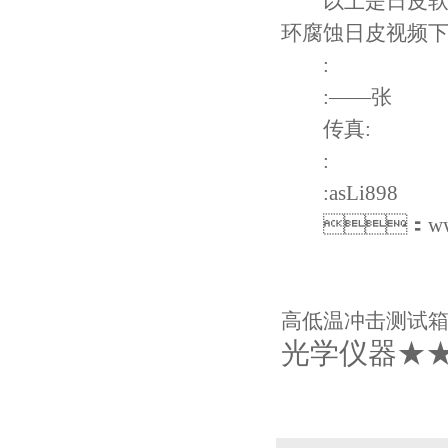
以上是日皮软
环腐蚀日皮视频
:
:——张
传真:
:
:asLi898
：
ww
高低温冲击测试
光学仪器★★