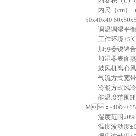
内容积（L）80150
内尺（cm）（
50x40x40
60x50x
调温调湿平衡调
工作环境+5℃~
加热器镍铬合
加湿器表面蒸
鼓风机离心风
气流方式宽带式
冷凝方式风冷
能温度范围H
M：-40℃~+1
湿度范围20%~
温度波动度±0.