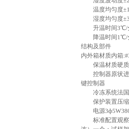
湿度波动度±2
温度均匀度±1.
湿度均匀度±3
升温时间3℃/分
降温时间1℃/分
结构及部件
内外箱材质内箱:#
保温材质硬质聚
控制器原状进口韩
键控制器
冷冻系统法国泰
保护装置压缩机过
电源3ф5W380VA
标准配置观察窗（