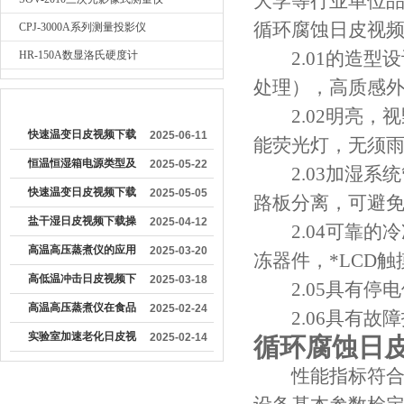
大学等行业单位品管
循环腐蚀日皮视
CPJ-3000A系列测量投影仪
2.01的造型设计
HR-150A数显洛氏硬度计
处理），高质感外观
较早文章
2.02明亮
快速温变日皮视频下载
2025-06-11
能荧光灯，无
的运行原理是什么
恒温恒湿箱电源类型及
2025-05-22
2.03加湿系统管路
其对设备运行的影响分
快速温变日皮视频下载
2025-05-05
路板分离，可避
析
的正确操作流程
盐干湿日皮视频下载操
2025-04-12
2.04可靠的冷冻及
作方法及注意事项
高温高压蒸煮仪的应用
2025-03-20
冻器件，*LC
领域及设计特点
高低温冲击日皮视频下
2025-03-18
2.05具有停电停止功
载操作方法
高温高压蒸煮仪在食品
2025-02-24
2.06具有故障报警
加工行业中具有重要作
实验室加速老化日皮视
2025-02-14
循环腐蚀日皮视
用
频下载
性能指标符合GB517