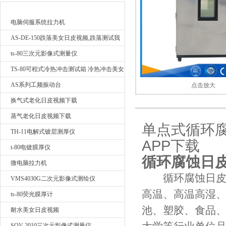
最新产品
电脑伺服系统拉力机
广东日皮软件视频检测仪器有限公司
AS-DE-150跌落美女日皮视频,跌落测试我
要询价
ts-80三次元影像式测量仪
TS-80可程式冷热冲击测试箱 冷热冲击美女
日皮视频
AS系列工频振动台
点击放大
换气式老化日皮视频下载
蒸气老化日皮视频下载
单点式循环
TH-11电解式镀层测厚仪
APP下载
t-80电镀膜厚仪
循环腐蚀日
微电脑拉力机
循环腐蚀日
VMS4030G二次元影像式测绘仪
高温、高温高湿
ts-80荧光膜厚计
池、塑胶、食品
耐水美女日皮视频
SOV-2010三次元影像式测量仪