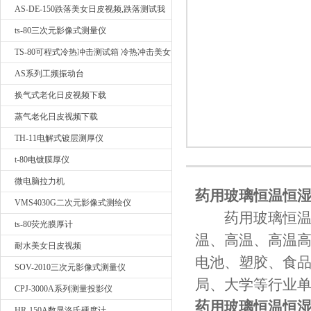
AS-DE-150跌落美女日皮视频,跌落测试我
要询价
ts-80三次元影像式测量仪
广东日皮软件视频检测仪器有限公司
TS-80可程式冷热冲击测试箱 冷热冲击美女
日皮视频
AS系列工频振动台
换气式老化日皮视频下载
蒸气老化日皮视频下载
TH-11电解式镀层测厚仪
t-80电镀膜厚仪
微电脑拉力机
药用玻璃恒温恒湿
VMS4030G二次元影像式测绘仪
药用玻璃恒
ts-80荧光膜厚计
温、高温、高温
耐水美女日皮视频
电池、塑胶、食品
SOV-2010三次元影像式测量仪
局、大学等行业单
CPJ-3000A系列测量投影仪
药用玻璃恒温恒
HR-150A数显洛氏硬度计