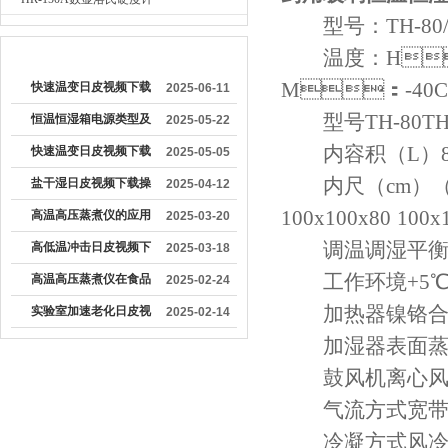
型号：TH-80/12
较早文章
温度：H
M：-40C
快速温变日皮视频下载
2025-06-11
的运行原理是什么
型号TH-80TH-15
恒温恒湿箱电源类型及
2025-05-22
其对设备运行的影响分
内容积（L）80150
快速温变日皮视频下载
2025-05-05
析
的正确操作流程
内尺（cm）（H＊
盐干湿日皮视频下载操
2025-04-12
作方法及注意事项
100x100x80
100x
高温高压蒸煮仪的应用
2025-03-20
领域及设计特点
调温调湿平衡调
高低温冲击日皮视频下
2025-03-18
载操作方法
工作环境+5℃~
高温高压蒸煮仪在食品
2025-02-24
加工行业中具有重要作
加热器镍铬合
实验室加速老化日皮视
2025-02-14
用
频下载
加湿器表面蒸
鼓风机离心风
气流方式宽带式
冷凝方式风冷