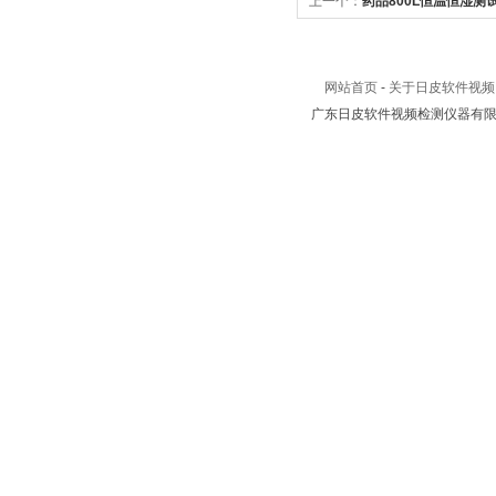
上一个：
药品800L恒温恒湿测
箱
网站首页
-
关于日皮软件视频
广东日皮软件视频检测仪器有限